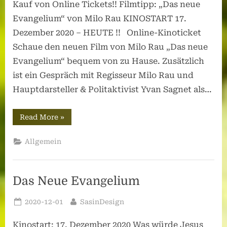
Kauf von Online Tickets!! Filmtipp: „Das neue
Evangelium“ von Milo Rau KINOSTART 17.
Dezember 2020 – HEUTE !! Online-Kinoticket
Schaue den neuen Film von Milo Rau „Das neue
Evangelium“ bequem von zu Hause. Zusätzlich
ist ein Gespräch mit Regisseur Milo Rau und
Hauptdarsteller & Politaktivist Yvan Sagnet als…
“Unterstützen
Read More
»
Sie
Ihr
Lieblings-
Allgemein
Kino”
Das Neue Evangelium
Posted
By
2020-12-01
SasinDesign
on
Kinostart: 17. Dezember 2020 Was würde Jesus