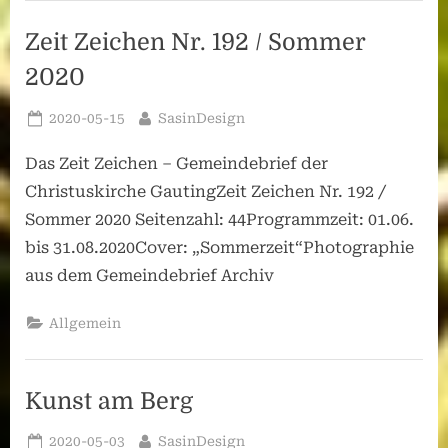
2020:
„Extase,
Zeit Zeichen Nr. 192 / Sommer
Step
II“”
2020
Posted
By
2020-05-15
SasinDesign
on
Das Zeit Zeichen – Gemeindebrief der
Christuskirche GautingZeit Zeichen Nr. 192 /
Sommer 2020 Seitenzahl: 44Programmzeit: 01.06.
bis 31.08.2020Cover: „Sommerzeit“Photographie
aus dem Gemeindebrief Archiv
Allgemein
Kunst am Berg
Posted
By
2020-05-03
SasinDesign