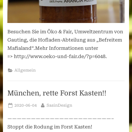
Besuchen Sie im Öko & Fair, Umweltzentrum von
Gauting, die Hofladen-Abteilung aus „Befreitem
Mafialand“.Mehr Informationen unter
=> http://www.oeko-und-fair.de/?p=6048.
Allgemein
München, rette Forst Kasten!!
Posted
By
2020-06-04
SasinDesign
on
——————————————————————–
Stoppt die Rodung im Forst Kasten!