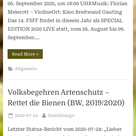
06. September 2020, um 18:00 UHRMusik: Florian
Meierott – ViolineOrt: Kino Breitwand Gauting
Das 14. FSFF findet in diesem Jahr als SPECIAL
EDITION 2020 LIVE statt, vom 26. August bis 09.
September….
“ONE-
Read More
»
FUTURE-
PREIS
2020”
Allgemein
Volksbegehren Artenschutz –
Rettet die Bienen (BW, 2019/2020)
Posted
By
2020-07-24
SasinDesign
on
Letzter Status-Bericht vom 2020-07-24: „Lieber