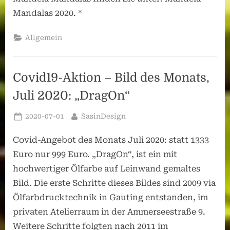
Mandalas 2020. *
Allgemein
Covid19-Aktion – Bild des Monats,
Juli 2020: „DragOn“
Posted
By
2020-07-01
SasinDesign
on
Covid-Angebot des Monats Juli 2020: statt 1333
Euro nur 999 Euro. „DragOn“, ist ein mit
hochwertiger Ölfarbe auf Leinwand gemaltes
Bild. Die erste Schritte dieses Bildes sind 2009 via
Ölfarbdrucktechnik in Gauting entstanden, im
privaten Atelierraum in der Ammerseestraße 9.
Weitere Schritte folgten nach 2011 im