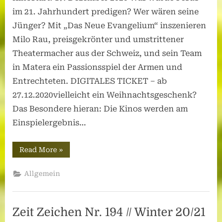
im 21. Jahrhundert predigen? Wer wären seine
Jünger? Mit „Das Neue Evangelium“ inszenieren
Milo Rau, preisgekrönter und umstrittener
Theatermacher aus der Schweiz, und sein Team
in Matera ein Passionsspiel der Armen und
Entrechteten. DIGITALES TICKET – ab
27.12.2020vielleicht ein Weihnachtsgeschenk?
Das Besondere hieran: Die Kinos werden am
Einspielergebnis…
“Das
Read More
»
Neue
Evangelium”
Allgemein
Zeit Zeichen Nr. 194 // Winter 20/21