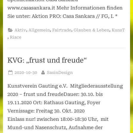
www.casasankara.it Mehr Informationen finden
Sie unter: Aktion PRO: Casa Sankara // FG, I. *
,
,
,
,
Aktiv
Allgemein
Fairtrade
Glauben & Leben
KunsT
,
Riace
KVG: „frust und freude“
Posted
By
2020-10-30
SasinDesign
on
Kunstverein Gauting e.V. Mitgliederausstellung
2020 – frust und freudeDauer: 30.10. bis
19.11.2020 Ort: Rathaus Gauting, Foyer
Vernissage: Freitag 30. Okt. 2020
Einlass nur! zwischen 18:00-18:30 Uhr, mit
Mund-und Nasenschutz, Aufnahme der