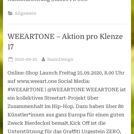
Allgemein
WEEARTONE – Aktion pro Klenze
17
Posted
By
2020-09-25
SasinDesign
on
Online-Shop Launch Freitag 25.09.2020, 8.00 Uhr
auf www.weeart.one Social Media:
#WEEARTONE | @WEEARTONE WEEARTONE ist
ein kollektives Streetart-Projekt über
Zusammenhalt im Hip-Hop. Dazu haben über 80
Künstler*innen aus ganz Europa für einen guten
Zweck Bierdeckel bemalt.Kick Off ist die
Unterstützung für das Graffiti Urgestein ZERO,