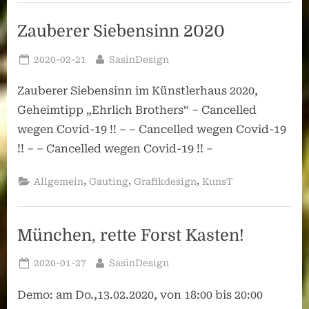
Zauberer Siebensinn 2020
Posted
By
2020-02-21
SasinDesign
on
Zauberer Siebensinn im Künstlerhaus 2020,
Geheimtipp „Ehrlich Brothers“ – Cancelled
wegen Covid-19 !! – – Cancelled wegen Covid-19
!! – – Cancelled wegen Covid-19 !! –
,
,
,
Allgemein
Gauting
Grafikdesign
KunsT
München, rette Forst Kasten!
Posted
By
2020-01-27
SasinDesign
on
Demo: am Do.,13.02.2020, von 18:00 bis 20:00