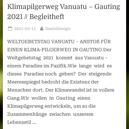
Klimapilgerweg Vanuatu – Gauting
2021 // Begleitheft
Posted
By
2021-03-11
SasinDesign
on
WELTGEBETSTAG VANUATU – ANSTOß FÜR
EINEN KLIMA-PILGERWEG IN GAUTING Der
Weltgebetstag 2021 kommt aus Vanuatu –
einem Paradies im Pazifik.Wie lange wird es
dieses Paradies noch geben? Der steigende
Meeresspiegel bedroht die Existenz der
Menschen dort. Der Klimawandel ist in vollem
Gang.Wir wollen in Gauting einen
Klimapilgerweg entwickeln, um so die
Zusammenhänge zwischen unserem
Lebensstil …