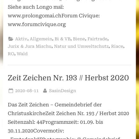
Siehe auch Longo maï:
www.prolongomai.chForum Civique:
www.forumcivique.org
,
,
,
,
,
Aktiv
Allgemein
Bi & VB
Biene
Fairtrade
,
,
,
Jurix & Jura Mischu
Natur und Umweltschutz
Riace
,
RO
Wald
Zeit Zeichen Nr. 193 // Herbst 2020
Posted
By
2020-08-11
SasinDesign
on
Das Zeit Zeichen – Gemeindebrief der
ChristuskircheZeit Zeichen Nr. 193 / Herbst 2020
Seitenzahl: 44Programmzeit: 01.09. bis
30.11.2020Covermotiv: