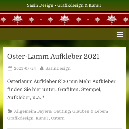
Skip
Sasin Design • Grafikdesign & KunsT
to
content
S
Grafikdesign
&
A
KunsT
S
I
Oster-Lamm Aufkleber 2021
N
D
Posted
By
2021-03-24
SasinDesign
on
E
Osterlamm Aufkleber Ø 20 mm Mehr Aufkleber
S
finden Sie hier unter: Grafiken: Stempel,
I
Aufkleber, u.a. *
G
,
,
,
,
Allgemein
Bayern
Gauting
Glauben & Leben
N
,
,
Grafikdesign
KunsT
Ostern