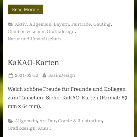
“Klimapilgerweg
Read More
»
Vanuatu
–
Gauting
,
,
,
,
,
Aktiv
Allgemein
Bayern
Fairtrade
Gauting
2021
//
,
,
Glauben & Leben
Grafikdesign
Begleitheft”
Natur und Umweltschutz
KaKAO-Karten
Posted
By
2021-02-22
SasinDesign
on
Welch schöne Freude für Freunde und Kollegen
zum Tauschen. Siehe: KaKAO-Karten (Format: 89
mm x 64 mm).
,
,
,
Allgemein
Art Fair
Comic & Illustration
,
Grafikdesign
KunsT