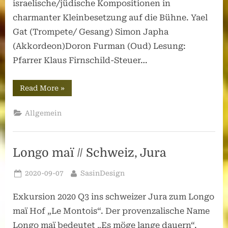
israelische/jüdische Kompositionen in
charmanter Kleinbesetzung auf die Bühne. Yael
Gat (Trompete/ Gesang) Simon Japha
(Akkordeon)Doron Furman (Oud) Lesung:
Pfarrer Klaus Firnschild-Steuer…
“Wort
Read More
»
&
KlangZeit:
Folkadu”
Allgemein
Longo maï // Schweiz, Jura
Posted
By
2020-09-07
SasinDesign
on
Exkursion 2020 Q3 ins schweizer Jura zum Longo
maï Hof „Le Montois“. Der provenzalische Name
Longo maï bedeutet „Es möge lange dauern“.