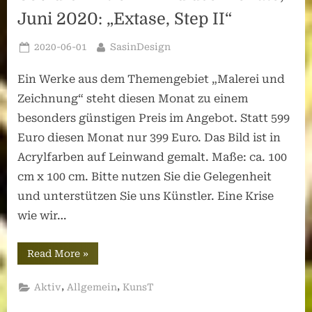
Juni 2020: „Extase, Step II“
Posted
By
2020-06-01
SasinDesign
on
Ein Werke aus dem Themengebiet „Malerei und
Zeichnung“ steht diesen Monat zu einem
besonders günstigen Preis im Angebot. Statt 599
Euro diesen Monat nur 399 Euro. Das Bild ist in
Acrylfarben auf Leinwand gemalt. Maße: ca. 100
cm x 100 cm. Bitte nutzen Sie die Gelegenheit
und unterstützen Sie uns Künstler. Eine Krise
wie wir…
“Covid19-
Read More
»
Aktion
–
Bild
,
,
Aktiv
Allgemein
KunsT
des
Monats,
Juni