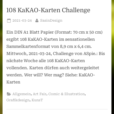
108 KaKAO-Karten Challenge
Posted
By
2021-03-24
SasinDesign
on
Ein DIN A1 Blatt Papier (Format: 70 cm x 50 cm)
ergibt 108 KaKAO-Karten im sensationellen
Sammelkartenformat von 8,9 cm x 6,4 cm.
Mittwoch, 2021-03-24, Challenge von ASpie.: Bis
nächste Woche alle 108 KaKAO-Karten
vollenden. Karten dürfen auch weitergeleitet
werden. Wer will? Wer mag? Siehe: KaKAO-
Karten
,
,
,
Allgemein
Art Fair
Comic & Illustration
,
Grafikdesign
KunsT