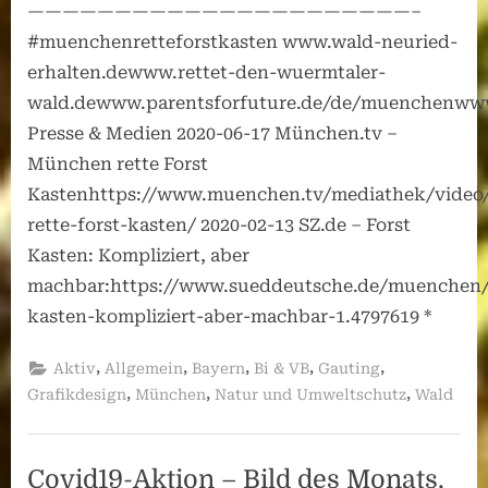
——————————————————————–
#muenchenretteforstkasten www.wald-neuried-
erhalten.dewww.rettet-den-wuermtaler-
wald.dewww.parentsforfuture.de/de/muenchenww
Presse & Medien 2020-06-17 München.tv –
München rette Forst
Kastenhttps://www.muenchen.tv/mediathek/vide
rette-forst-kasten/ 2020-02-13 SZ.de – Forst
Kasten: Kompliziert, aber
machbar:https://www.sueddeutsche.de/muenchen/
kasten-kompliziert-aber-machbar-1.4797619 *
,
,
,
,
,
Aktiv
Allgemein
Bayern
Bi & VB
Gauting
,
,
,
Grafikdesign
München
Natur und Umweltschutz
Wald
Covid19-Aktion – Bild des Monats,