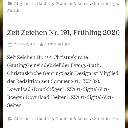
,
,
,
,
Allgemein
Gauting
Glauben & Leben
Grafikdesign
Musik
Zeit Zeichen Nr. 191, Frühling 2020
Posted
By
2020-03-01
SasinDesign
on
Zeit Zeichen Nr. 191 Christuskirche
GautingGemeindebrief der Evang.-Luth.
Christuskirche GautingSasin Design ist Mitglied
der Redaktion seit Sommer 2017 (ZZ182).
Download (Druckbögen): ZZ191-digital-V01-
Boegen.Download (Seiten): ZZ191-digital-V01-
Seiten
,
,
,
Allgemein
Gauting
Glauben & Leben
Grafikdesign