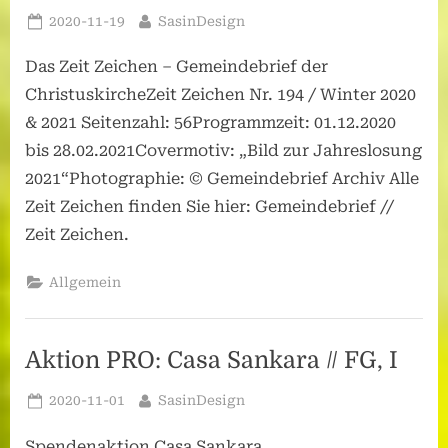
Posted
By
2020-11-19
SasinDesign
on
Das Zeit Zeichen – Gemeindebrief der
ChristuskircheZeit Zeichen Nr. 194 / Winter 2020
& 2021 Seitenzahl: 56Programmzeit: 01.12.2020
bis 28.02.2021Covermotiv: „Bild zur Jahreslosung
2021“Photographie: © Gemeindebrief Archiv Alle
Zeit Zeichen finden Sie hier: Gemeindebrief //
Zeit Zeichen.
Allgemein
Aktion PRO: Casa Sankara // FG, I
Posted
By
2020-11-01
SasinDesign
on
Spendenaktion Casa Sankara