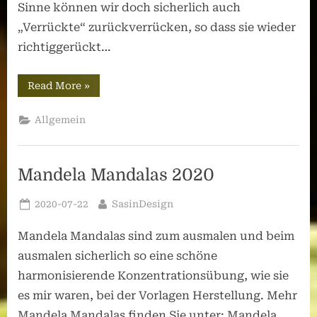
Sinne können wir doch sicherlich auch
„Verrückte“ zurückverrücken, so dass sie wieder
richtiggerückt…
“Block
Read More
»
9:
Von
„Fehler“
Allgemein
zu
„integer“.”
Mandela Mandalas 2020
Posted
By
2020-07-22
SasinDesign
on
Mandela Mandalas sind zum ausmalen und beim
ausmalen sicherlich so eine schöne
harmonisierende Konzentrationsübung, wie sie
es mir waren, bei der Vorlagen Herstellung. Mehr
Mandela Mandalas finden Sie unter: Mandela