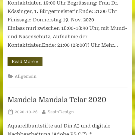
Kontaktdaten 19:00 Uhr Begrüssung: Frau Dr.
Kössinger, 1. BürgermeisterinEnde: 21:00 Uhr
Finissage: Donnerstag 19. Nov. 2020
Einlass nur! zwischen 18:00-18:30 Uhr, mit Mund-
und Nasenschutz, Aufnahme der
KontaktdatenEnde: 21:00 (23:00?) Uhr Mehr…
“KVG:
Read More
»
„frust
und
freude“”
Allgemein
Mandela Mandala Telar 2020
Posted
By
2020-10-26
SasinDesign
on
Aquarellbuntstifte auf Din A3 und digitale
Nachbearbeitung (Adobe PS CC). *