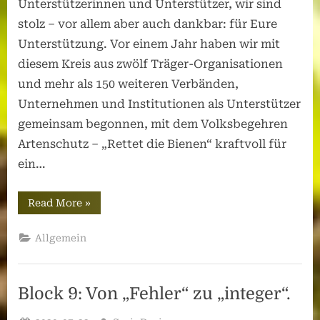
Unterstützerinnen und Unterstützer, wir sind
stolz – vor allem aber auch dankbar: für Eure
Unterstützung. Vor einem Jahr haben wir mit
diesem Kreis aus zwölf Träger-Organisationen
und mehr als 150 weiteren Verbänden,
Unternehmen und Institutionen als Unterstützer
gemeinsam begonnen, mit dem Volksbegehren
Artenschutz – „Rettet die Bienen“ kraftvoll für
ein…
“Volksbegehren
Read More
»
Artenschutz
–
Rettet
Allgemein
die
Bienen
(BW,
2019/2020)”
Block 9: Von „Fehler“ zu „integer“.