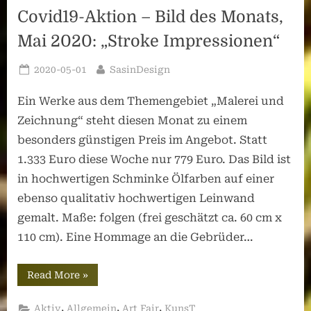
Covid19-Aktion – Bild des Monats,
Mai 2020: „Stroke Impressionen“
Posted
By
2020-05-01
SasinDesign
on
Ein Werke aus dem Themengebiet „Malerei und
Zeichnung“ steht diesen Monat zu einem
besonders günstigen Preis im Angebot. Statt
1.333 Euro diese Woche nur 779 Euro. Das Bild ist
in hochwertigen Schminke Ölfarben auf einer
ebenso qualitativ hochwertigen Leinwand
gemalt. Maße: folgen (frei geschätzt ca. 60 cm x
110 cm). Eine Hommage an die Gebrüder…
“Covid19-
Read More
»
Aktion
–
Bild
,
,
,
Aktiv
Allgemein
Art Fair
KunsT