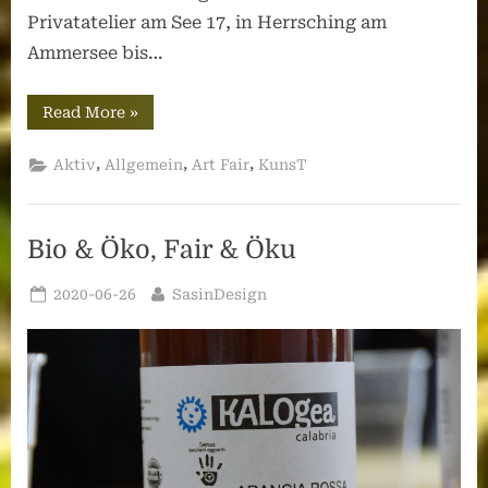
Privatatelier am See 17, in Herrsching am
Ammersee bis…
“Covid19-
Read More
»
Aktion
–
Bild
,
,
,
Aktiv
Allgemein
Art Fair
KunsT
des
Monats,
Juli
2020:
„DragOn“”
Bio & Öko, Fair & Öku
Posted
By
2020-06-26
SasinDesign
on