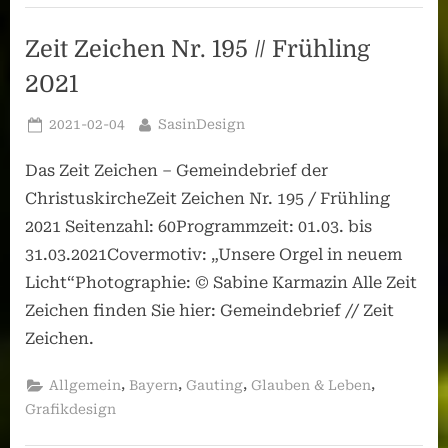
Zeit Zeichen Nr. 195 // Frühling
2021
Posted
By
2021-02-04
SasinDesign
on
Das Zeit Zeichen – Gemeindebrief der
ChristuskircheZeit Zeichen Nr. 195 / Frühling
2021 Seitenzahl: 60Programmzeit: 01.03. bis
31.03.2021Covermotiv: „Unsere Orgel in neuem
Licht“Photographie: © Sabine Karmazin Alle Zeit
Zeichen finden Sie hier: Gemeindebrief // Zeit
Zeichen.
,
,
,
,
Allgemein
Bayern
Gauting
Glauben & Leben
Grafikdesign