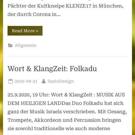
Pächter der Kultkneipe KLENZE17 in München,
der durch Corona in…
“WEEARTONE
Read More
»
–
Aktion
pro
Allgemein
Klenze
17”
Wort & KlangZeit: Folkadu
Posted
By
2020-09-21
SasinDesign
on
25.9.2020, 19 Uhr: Wort & KlangZeit : MUSIK AUS
DEM HEILIGEN LANDDas Duo Folkadu hat sich
ganz der Musik Israels verschrieben. Mit Gesang,
Trompete, Akkordeon und Percussion bringen
sie sowohl traditionelle wie auch moderne