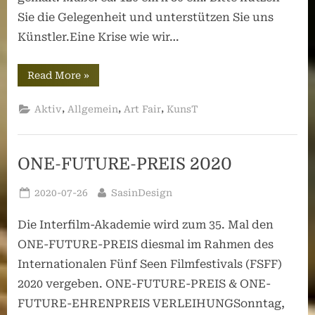
Sie die Gelegenheit und unterstützen Sie uns
Künstler.Eine Krise wie wir…
“Covid19-
Read More
»
Aktion
–
Bild
,
,
,
Aktiv
Allgemein
Art Fair
KunsT
des
Monats,
August
2020:
„Omas
ONE-FUTURE-PREIS 2020
Abschied“”
Posted
By
2020-07-26
SasinDesign
on
Die Interfilm-Akademie wird zum 35. Mal den
ONE-FUTURE-PREIS diesmal im Rahmen des
Internationalen Fünf Seen Filmfestivals (FSFF)
2020 vergeben. ONE-FUTURE-PREIS & ONE-
FUTURE-EHRENPREIS VERLEIHUNGSonntag,