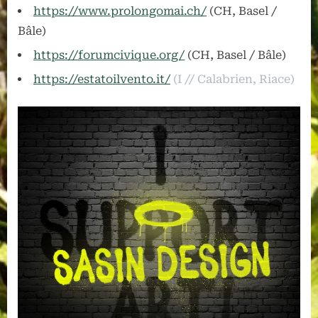
https://w
ww.prolongomai.ch/
(CH, Basel /
Bâle)
https://forumcivique.org/
(CH, Basel / Bâle)
https://estatoilvento.it/
(I // Calabrien, Riace)