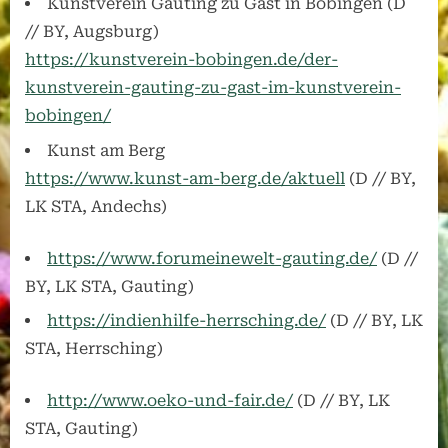
Kunstverein Gauting zu Gast in Bobingen (D
// BY, Augsburg)
https://kunstverein-bobingen.de/der-
kunstverein-gauting-zu-gast-im-kunstverein-
bobingen/
Kunst am Berg
https://www.kunst-am-berg.de/aktuell
(D // BY,
LK STA, Andechs)
https://www.forumein
ewelt-gauting.de/
(D //
BY, LK STA, Gauting)
https://indienhilfe-
herrsching.de/
(D // BY, LK
STA, Herrsching)
http://www.oe
ko-und-fair.de
/
(D // BY, LK
STA, Gauting)