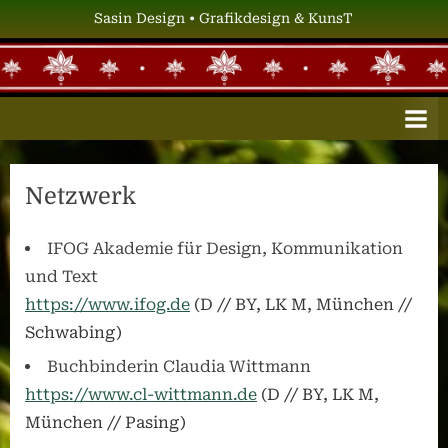
Skip
Sasin Design • Grafikdesign & KunsT
to
content
S
Grafikdesign
&
A
KunsT
S
I
Netzwerk
N
D
IFOG Akademie für Design, Kommunikation
E
und Text
S
https://www.ifog.de
(D // BY, LK M, München //
I
Schwabing)
G
Buchbinderin Claudia Wittmann
N
https://www.cl-wittmann.de
(D // BY, LK M,
München // Pasing)