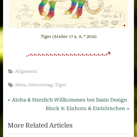
Tiger (Atelier 17 a. A. * 2016)
*
*
*
*
*
*
*
*
*
*
*
*
*
*
*
*
*
*
*
*
*
*
*
*
*
*
*
*
*
*
*
*
*
*
*
*
*
*
*
*
*
*
Allgemein
Tags:
,
,
Alter
Geburtstag
Tiger
Beitragsnavigation
Previous
Aloha & Herzlich Willkommen bei Sasin Design
Post:
Next
Block 9: Einhorn & Einhörnchen
Post:
More Related Articles