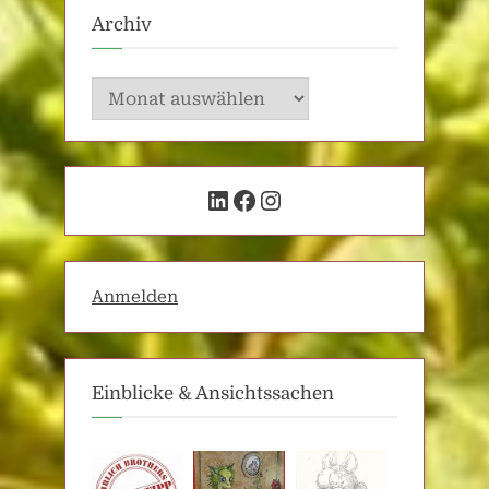
Archiv
Archiv
LinkedIn
Facebook
Instagram
Anmelden
Einblicke & Ansichtssachen