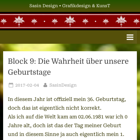
Skip
Sasin Design • Grafikdesign & KunsT
to
content
S
Grafikdesign
&
A
KunsT
S
I
Block 9: Die Wahrheit über unsere
N
Geburtstage
D
E
Posted
By
2017-02-04
SasinDesign
S
on
In diesem Jahr ist offiziell mein 36. Geburtstag,
I
doch das ist eigentlich nicht korrekt.
G
Als ich auf die Welt kam am 02.06.1981 war ich 0
N
Jahre alt, doch ist das der Tag meiner Geburt
und in diesem Sinne ja auch eigentlich mein 1.