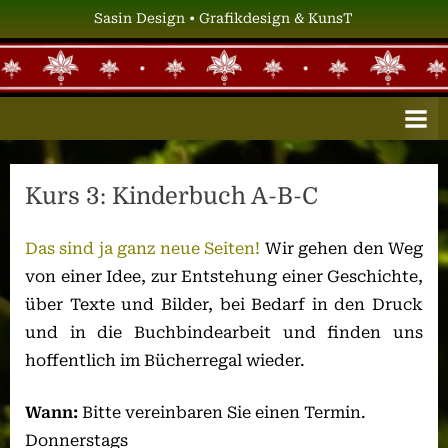
Skip
Sasin Design • Grafikdesign & KunsT
to
content
S
Grafikdesign
&
A
KunsT
S
I
Kurs 3: Kinderbuch A-B-C
N
D
Das sind ja ganz neue Seiten!
Wir gehen den Weg
E
von einer Idee, zur Entstehung einer Geschichte,
S
über Texte und Bilder, bei Bedarf in den Druck
I
und in die Buchbindearbeit und finden uns
G
hoffentlich im Bücherregal wieder.
N
Wann:
Bitte vereinbaren Sie einen Termin.
Donnerstags