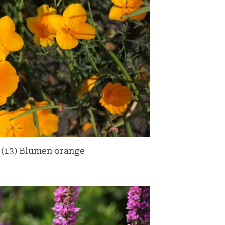
 (13) Blumen orange
Toggle
sub-
menu