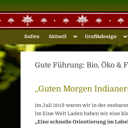
Skip
to
content
Toggle
T
SaDes
Aktuell
Grafikdesign
sub-
s
menu
m
Gute Führung: Bio, Öko & F
„Guten Morgen Indianer
Toggle
im Juli 2018 waren wir in der essbare
sub-
Im Eine Welt Laden haben wir eine k
menu
„Eine schnelle Orientierung im Labe