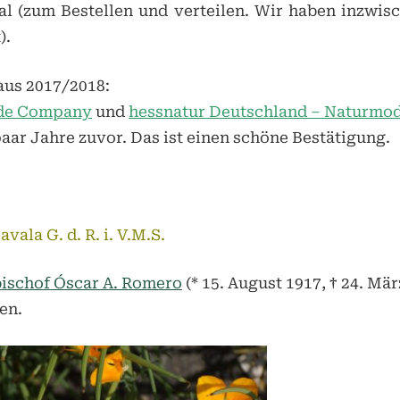
Toggle
ial (zum Bestellen und verteilen. Wir haben inzwis
sub-
menu
).
Toggle
sub-
menu
us 2017/2018:
Toggle
sub-
ade Company
und
hessnatur Deutschland – Naturmod
menu
aar Jahre zuvor. Das ist einen schöne Bestätigung.
vala G. d. R. i. V.M.S.
bischof Óscar A. Romero
(* 15. August 1917, † 24. Mä
en.