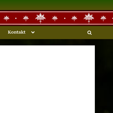
Toggle
Kontakt
Toggle
sub-
menu
search
form