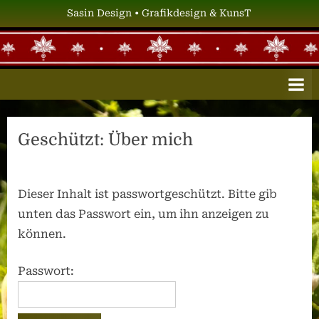
Skip
Sasin Design • Grafikdesign & KunsT
to
content
S
Grafikdesign
&
A
KunsT
S
I
Geschützt: Über mich
N
D
E
Dieser Inhalt ist passwortgeschützt. Bitte gib
S
unten das Passwort ein, um ihn anzeigen zu
I
können.
G
Passwort:
N