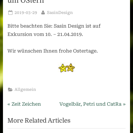
um OStern
Posted
By
2019-03-29
SasinDesign
on
Bitte beachten Sie: Sasin Design ist auf
Exkursion vom 10. – 21.04.2019.
Wir wünschen Ihnen frohe Ostertage.
Allgemein
Beitragsnavigation
Previous
Next
Zeit Zeichen
Vogelbär, Petri und CatRa
Post:
Post:
More Related Articles