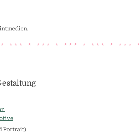
rintmedien.
* * * * * * * * * * * * * * * * * * * * 
estaltung
on
otive
 Portrait)