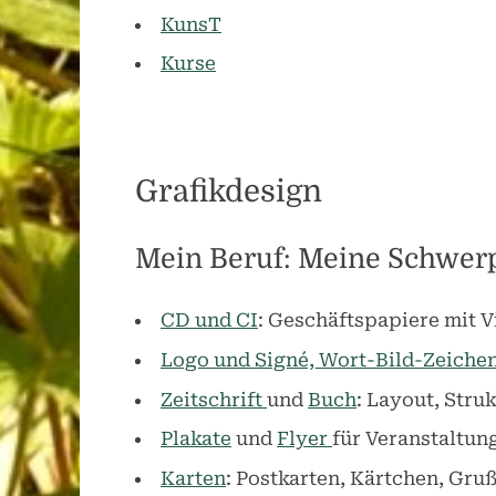
KunsT
Kurse
Grafikdesign
Mein Beruf: Meine Schwer
CD und CI
: Geschäftspapiere mit V
Logo und Signé, Wort-Bild-Zeiche
Zeitschrift
und
Buch
: Layout, Stru
Plakate
und
Flyer
für Veranstaltun
Karten
: Postkarten, Kärtchen, Gru