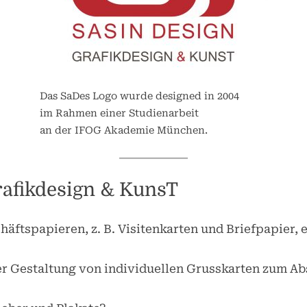
sub-
N
Toggle
menu
sub-
Toggle
menu
sub-
menu
Toggle
sub-
Das SaDes Logo wurde designed in 2004
menu
Toggle
im Rahmen einer Studienarbeit
sub-
Toggle
Toggle
an der IFOG Akademie München.
menu
sub-
sub-
menu
menu
Toggle
Toggle
Toggle
Toggle
sub-
sub-
sub-
Toggle
sub-
menu
menu
Toggle
menu
sub-
Grafikdesign & KunsT
menu
Toggle
Toggle
sub-
menu
sub-
sub-
menu
menu
menu
häftspapieren, z. B. Visitenkarten und Briefpapier,
Toggle
sub-
Toggle
menu
sub-
der Gestaltung von individuellen Grusskarten zum A
menu
Toggle
sub-
menu