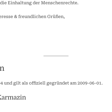
 die Einhaltung der Menschenrechte.
teresse & freundlichen Grüßen,
 für Jurix & Jura Mischu,
Abgeordnete im Land des M
 der königlichen Wiesen zu Walde und Forst am Ple
gn
 und gilt als offiziell gegründet am 2009-06-01.
Toggle
sub-
menu
Karmazin