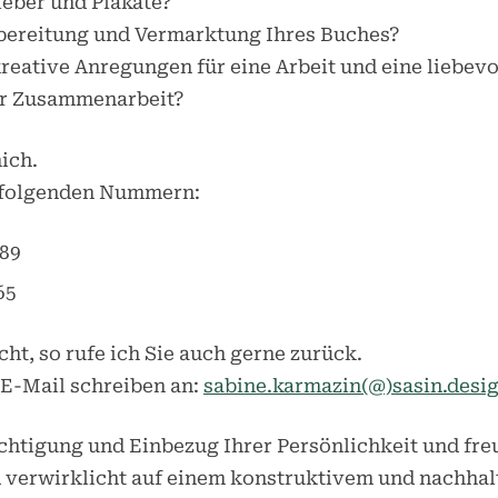
Toggle
leber und Plakate?
sub-
fbereitung und Vermarktung Ihres Buches?
menu
Toggle
reative Anregungen für eine Arbeit und eine liebev
sub-
menu
ver Zusammenarbeit?
Toggle
sub-
menu
ich.
r folgenden Nummern:
589
65
ht, so rufe ich Sie auch gerne zurück.
 E-Mail schreiben an:
sabine.karmazin(@)sasin.desig
ichtigung und Einbezug Ihrer Persönlichkeit und fre
 verwirklicht auf einem konstruktivem und nachhal