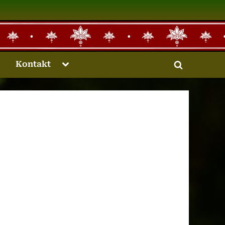
Toggle
Kontakt
Toggle
sub-
menu
search
form