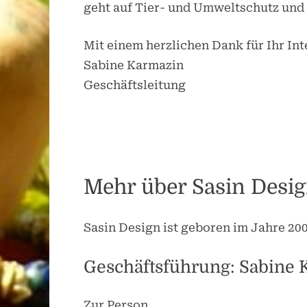
geht auf Tier- und Umweltschutz und
Mit einem herzlichen Dank für Ihr In
Sabine Karmazin
Geschäftsleitung
und stellvertretend
Javala, Wächterin des alten Wissens,
im Tal der Würm.
Mehr über Sasin Desi
Sasin Design ist geboren im Jahre 2004
Geschäftsführung: Sabine 
Zur Person