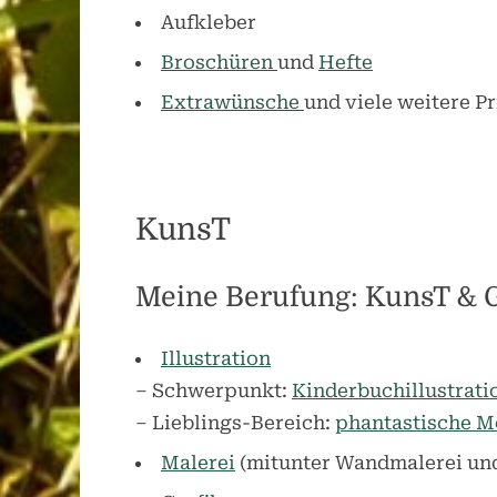
Aufkleber
Broschüren
und
Hefte
Extrawünsche
und viele weitere P
KunsT
Meine Berufung: KunsT & G
Illustration
– Schwerpunkt:
Kinderbuchillustrati
– Lieblings-Bereich:
phantastische M
Malerei
(mitunter Wandmalerei und