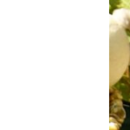
eisters von Ro, sowie im Namen von
mpel Holz und des Landes der Ahnen