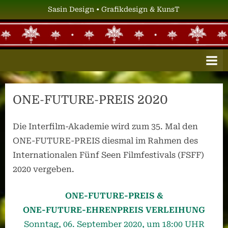
Skip
Sasin Design • Grafikdesign & KunsT
to
content
S
Grafikdesign
&
A
KunsT
S
I
ONE-FUTURE-PREIS 2020
N
D
Die Interfilm-Akademie wird zum 35. Mal den
E
ONE-FUTURE-PREIS diesmal im Rahmen des
S
Internationalen Fünf Seen Filmfestivals (FSFF)
I
2020 vergeben.
G
ONE-FUTURE-PREIS &
N
ONE-FUTURE-EHRENPREIS VERLEIHUNG
Sonntag, 06. September 2020, um 18:00 UHR