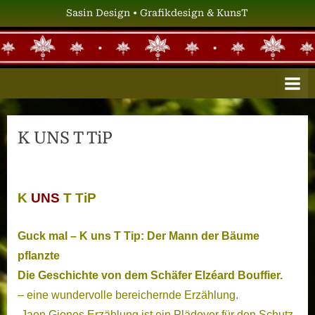
Skip
Sasin Design • Grafikdesign & KunsT
to
content
S
Grafikdesign
&
A
KunsT
S
I
K UNS T TiP
N
D
E
K
UNS
T TiP
S
I
Guck mal – K uns T Tip: Der Mann der Bäume
G
pflanzte
N
Die Geschichte von dem Schäfer Elzéard Bouffier.
– eine wundervolle bereichernde Erzählung.
„Jaon Gionos Erzählung ist ein Plädoyer für den Schutz