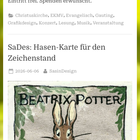
Eintritt frei. Spenden erwünscht.
,
,
,
,
Christuskirche
EKMV
Evangelisch
Gauting
,
,
,
,
Grafikdesign
Konzert
Lesung
Musik
Veranstaltung
SaDes: Hasen-Karte für den
Zeichenstand
Posted
By
2026-06-06
SasinDesign
on