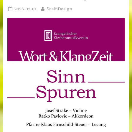
Posted
By
2026-07-01
SasinDesign
on