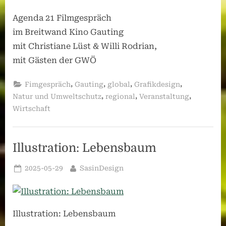
Agenda 21 Filmgespräch
im Breitwand Kino Gauting
mit Christiane Lüst & Willi Rodrian,
mit Gästen der GWÖ
,
,
,
,
Fimgespräch
Gauting
global
Grafikdesign
,
,
,
Natur und Umweltschutz
regional
Veranstaltung
Wirtschaft
Illustration: Lebensbaum
Posted
By
2025-05-29
SasinDesign
on
Illustration: Lebensbaum