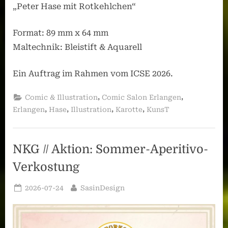
„Peter Hase mit Rotkehlchen“
Format: 89 mm x 64 mm
Maltechnik: Bleistift & Aquarell
Ein Auftrag im Rahmen vom ICSE 2026.
,
,
Comic & Illustration
Comic Salon Erlangen
,
,
,
,
Erlangen
Hase
Illustration
Karotte
KunsT
NKG // Aktion: Sommer-Aperitivo-
Verkostung
Posted
By
2026-07-24
SasinDesign
on