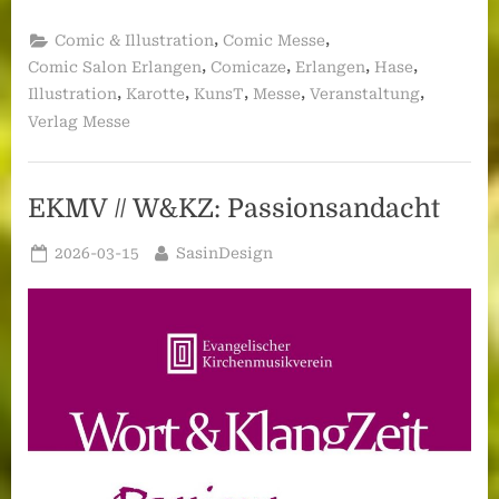
,
,
Comic & Illustration
Comic Messe
,
,
,
,
Comic Salon Erlangen
Comicaze
Erlangen
Hase
,
,
,
,
,
Illustration
Karotte
KunsT
Messe
Veranstaltung
Verlag Messe
EKMV // W&KZ: Passionsandacht
Posted
By
2026-03-15
SasinDesign
on