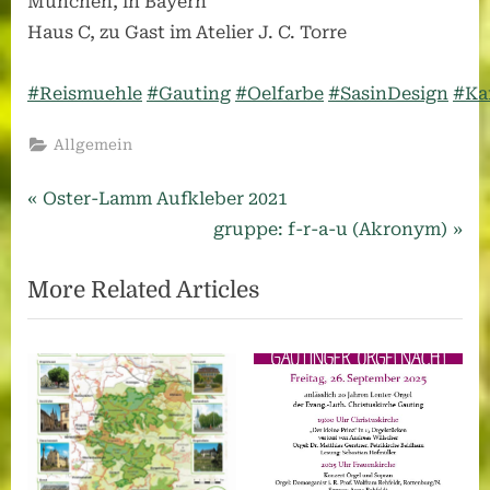
München, in Bayern
Haus C, zu Gast im Atelier J. C. Torre
#Reismuehle
#Gauting
#Oelfarbe
#SasinDesign
#Ka
Allgemein
Beitragsnavigation
Previous
Oster-Lamm Aufkleber 2021
Post:
Next
gruppe: f-r-a-u (Akronym)
Post:
More Related Articles