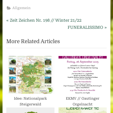
Allgemein
Beitragsnavigation
Previous
Zeit Zeichen Nr. 198 // Winter 21/22
Post:
Next
FUNERALISSIMO
Post:
More Related Articles
Idee: Nationalpark
EKMV // Gautinger
Steigerwald
Orgelnacht