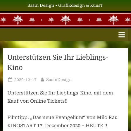
Skip
Sasin Design • Grafikdesign & KunsT
to
content
S
Grafikdesign
&
A
KunsT
S
I
Unterstützen Sie Ihr Lieblings-
N
Kino
D
E
Posted
By
2020-12-17
SasinDesign
S
on
Unterstützen Sie Ihr Lieblings-Kino, mit dem
I
Kauf von Online Tickets!!
G
N
Filmtipp: „Das neue Evangelium“ von Milo Rau
KINOSTART 17. Dezember 2020 – HEUTE !!